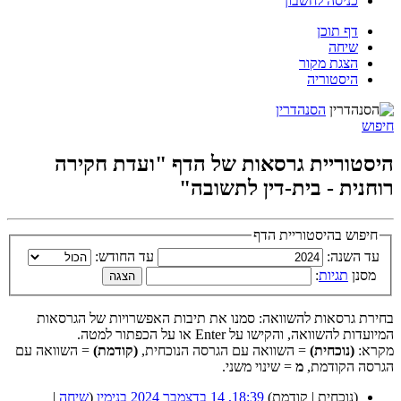
כניסה לחשבון
דף תוכן
שיחה
הצגת מקור
היסטוריה
הסנהדרין
חיפוש
היסטוריית גרסאות של הדף "ועדת חקירה
רוחנית - בית-דין לתשובה"
חיפוש בהיסטוריית הדף
עד השנה:
עד החודש:
מסנן
תגיות
:
בחירת גרסאות להשוואה: סמנו את תיבות האפשרויות של הגרסאות
המיועדות להשוואה, והקישו על Enter או על הכפתור למטה.
מקרא:
(נוכחית)
= השוואה עם הגרסה הנוכחית,
(קודמת)
= השוואה עם
הגרסה הקודמת,
מ
= שינוי משני.
(נוכחית | קודמת)
18:39, 14 בדצמבר 2024
‏
בנימין
(
שיחה
|