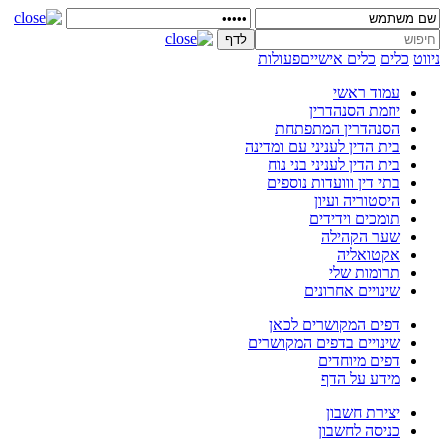
ניווט
כלים
כלים אישיים
פעולות
עמוד ראשי
יוזמת הסנהדרין
הסנהדרין המתפתחת
בית הדין לעניני עם ומדינה
בית הדין לעניני בני נוח
בתי דין ווועדות נוספים
היסטוריה ועיון
תומכים וידידים
שער הקהילה
אקטואליה
תרומות שלי
שינויים אחרונים
דפים המקושרים לכאן
שינויים בדפים המקושרים
דפים מיוחדים
מידע על הדף
יצירת חשבון
כניסה לחשבון