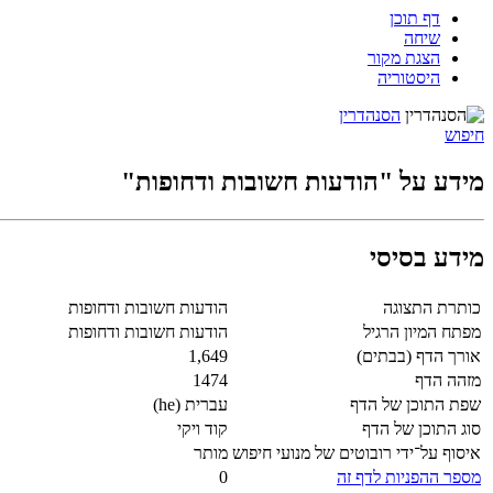
דף תוכן
שיחה
הצגת מקור
היסטוריה
הסנהדרין
חיפוש
מידע על "הודעות חשובות ודחופות"
מידע בסיסי
כותרת התצוגה
הודעות חשובות ודחופות
מפתח המיון הרגיל
הודעות חשובות ודחופות
אורך הדף (בבתים)
1,649
מזהה הדף
1474
שפת התוכן של הדף
עברית (he)
סוג התוכן של הדף
קוד ויקי
איסוף על־ידי רובוטים של מנועי חיפוש
מותר
מספר ההפניות לדף זה
0