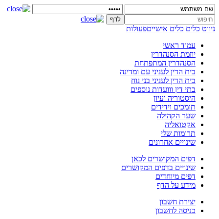
ניווט
כלים
כלים אישיים
פעולות
עמוד ראשי
יוזמת הסנהדרין
הסנהדרין המתפתחת
בית הדין לעניני עם ומדינה
בית הדין לעניני בני נוח
בתי דין ווועדות נוספים
היסטוריה ועיון
תומכים וידידים
שער הקהילה
אקטואליה
תרומות שלי
שינויים אחרונים
דפים המקושרים לכאן
שינויים בדפים המקושרים
דפים מיוחדים
מידע על הדף
יצירת חשבון
כניסה לחשבון